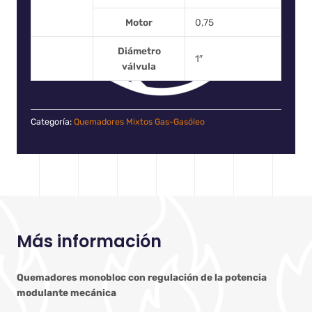
Motor
0,75
Diámetro
1″
válvula
Categoría:
Quemadores Mixtos Gas-Gasóleo
Más información
Quemadores monobloc con regulación de la potencia
modulante mecánica