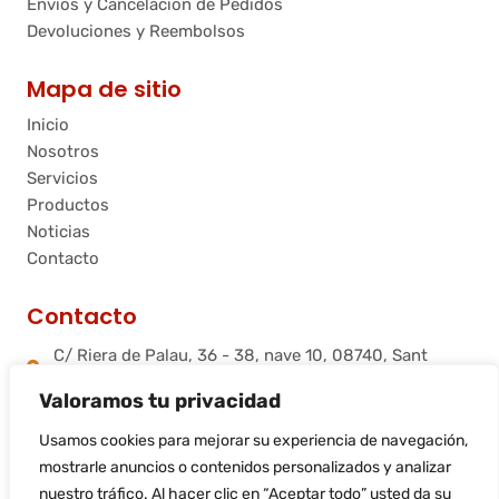
Envíos y Cancelación de Pedidos
Devoluciones y Reembolsos
Mapa de sitio
Inicio
Nosotros
Servicios
Productos
Noticias
Contacto
Contacto
C/ Riera de Palau, 36 - 38, nave 10, 08740, Sant
Andreu de la Barca, Barcelona
Valoramos tu privacidad
info@flamtec.es
+34 937 06 00 52
Usamos cookies para mejorar su experiencia de navegación,
Flamtec Combustión Ibérica, S.L.
mostrarle anuncios o contenidos personalizados y analizar
nuestro tráfico. Al hacer clic en “Aceptar todo” usted da su