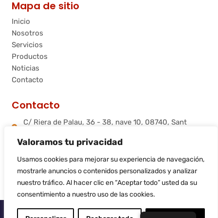
Mapa de sitio
Inicio
Nosotros
Servicios
Productos
Noticias
Contacto
Contacto
C/ Riera de Palau, 36 - 38, nave 10, 08740, Sant
Andreu de la Barca, Barcelona
Valoramos tu privacidad
info@flamtec.es
+34 937 06 00 52
Usamos cookies para mejorar su experiencia de navegación,
Flamtec Combustión Ibérica, S.L.
mostrarle anuncios o contenidos personalizados y analizar
nuestro tráfico. Al hacer clic en “Aceptar todo” usted da su
consentimiento a nuestro uso de las cookies.
© 2025
Flamtec