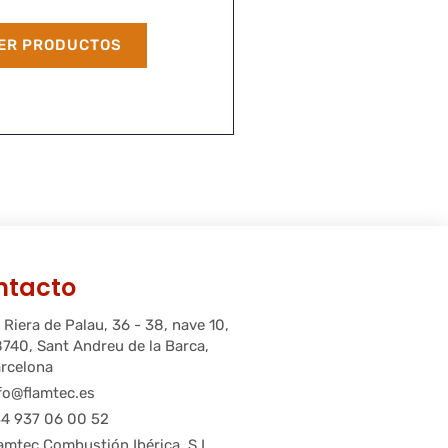
ER PRODUCTOS
ntacto
 Riera de Palau, 36 - 38, nave 10,
740, Sant Andreu de la Barca,
rcelona
fo@flamtec.es
4 937 06 00 52
amtec Combustión Ibérica, S.L.