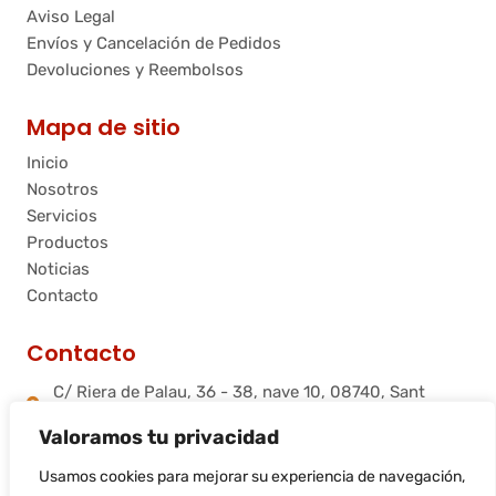
Aviso Legal
Envíos y Cancelación de Pedidos
Devoluciones y Reembolsos
Mapa de sitio
Inicio
Nosotros
Servicios
Productos
Noticias
Contacto
Contacto
C/ Riera de Palau, 36 - 38, nave 10, 08740, Sant
Andreu de la Barca, Barcelona
Valoramos tu privacidad
info@flamtec.es
+34 937 06 00 52
Usamos cookies para mejorar su experiencia de navegación,