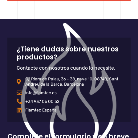
¿Tiene dudas sobre nuestros
productos?
Contacte con nosotros cuando lo necesite.
C/ Riera de Palau, 36 - 38, nave 10, 08740, Sant
Andreu de la Barca, Barcelona
info@flamtec.es
+34 937 06 00 52
Flamtec España
Complete el formulario y en breve