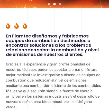
Alta tecnología en combustión
Alta tecnología en combustión
Alta tecnología en combustión
Fabricamos quemadores a gas,
Fabricamos quemadores a gas,
Fabricamos quemadores a gas,
Buscamos la excelencia en
Buscamos la excelencia en
Buscamos la excelencia en
con cero complicaciones.
con cero complicaciones.
con cero complicaciones.
quemadores de gasoil,
quemadores de gasoil,
quemadores de gasoil,
nuestros
nuestros
nuestros
productos y equipo profesional.
productos y equipo profesional.
productos y equipo profesional.
quemadores de fuel y
quemadores de fuel y
quemadores de fuel y
En Flamtec diseñamos y fabricamos
quemadores mixtos para
quemadores mixtos para
quemadores mixtos para
equipos de combustión destinados a
sistemas de caldera industriales.
sistemas de caldera industriales.
sistemas de caldera industriales.
DESCUBRE MÁS
DESCUBRE MÁS
DESCUBRE MÁS
encontrar soluciones a los problemas
SOBRE NOSOTROS
SOBRE NOSOTROS
SOBRE NOSOTROS
relacionados sobre la combustión y nivel
de emisiones de nuestros clientes.
VER PRODUCTOS
VER PRODUCTOS
VER PRODUCTOS
Gracias a la experiencia y gran profesionalidad de
nuestros técnicos podemos apostar a crear un futuro
mejor mediante la investigación y diseño de equipos de
combustión que reduzcan el nivel de emisiones
mediante una combustión eficiente de los combustibles
fósiles ya que seguirán siendo la fuente de energía
principal en los sistemas industriales y el desarrollo de
nuevos diseños para biocombustibles e hidrógeno
verde.