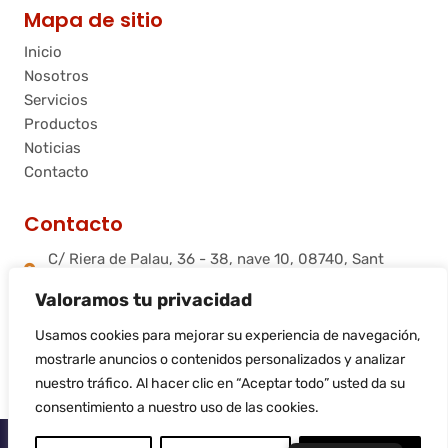
Mapa de sitio
Inicio
Nosotros
Servicios
Productos
Noticias
Contacto
Contacto
C/ Riera de Palau, 36 - 38, nave 10, 08740, Sant
Andreu de la Barca, Barcelona
Valoramos tu privacidad
info@flamtec.es
+34 937 06 00 52
Usamos cookies para mejorar su experiencia de navegación,
Flamtec Combustión Ibérica, S.L.
mostrarle anuncios o contenidos personalizados y analizar
nuestro tráfico. Al hacer clic en “Aceptar todo” usted da su
consentimiento a nuestro uso de las cookies.