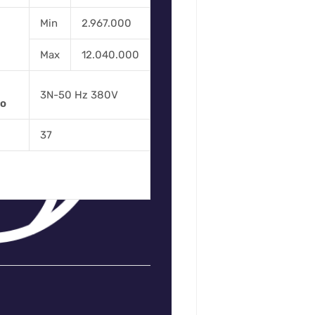
Min
2.967.000
Max
12.040.000
3N-50 Hz 380V
ro
37