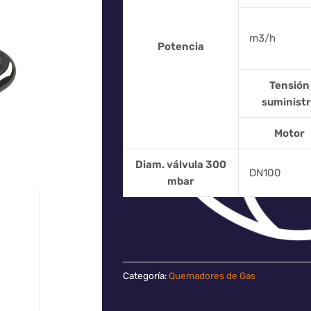
m3/h
Potencia
Tensión
suminist
Motor
Diam. válvula 300
DN100
mbar
Categoría:
Quemadores de Gas