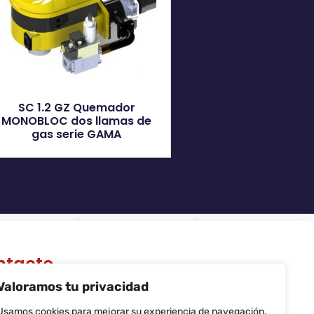
SC 1.2 GZ Quemador
MONOBLOC dos llamas de
gas serie GAMA
ntacto
Valoramos tu privacidad
 Riera de Palau, 36 - 38, nave 10,
740, Sant Andreu de la Barca,
Usamos cookies para mejorar su experiencia de navegación,