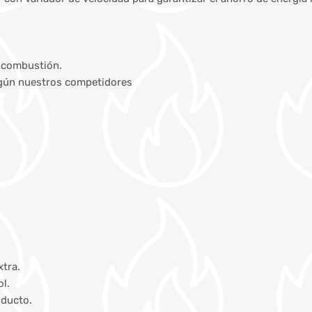
e combustión.
según nuestros competidores
xtra.
l.
oducto.