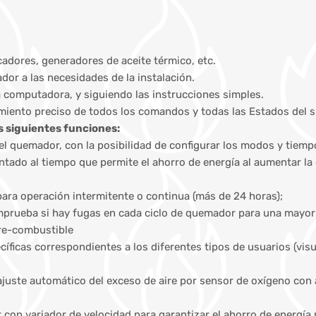
cadores, generadores de aceite térmico, etc.
or a las necesidades de la instalación.
a computadora, y siguiendo las instrucciones simples.
cimiento preciso de todos los comandos y todas las Estados del 
s siguientes funciones:
l quemador, con la posibilidad de configurar los modos y tiemp
entado al tiempo que permite el ahorro de energía al aumentar la
para operación intermitente o continua (más de 24 horas);
mprueba si hay fugas en cada ciclo de quemador para una mayor
ire-combustible
ficas correspondientes a los diferentes tipos de usuarios (visua
juste automático del exceso de aire por sensor de oxígeno con a
dor con variador de velocidad para garantizar el ahorro de energ