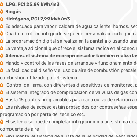
LPG, PCI 25,89 kWh/m3
Biogás
Hidrógeno, PCI 2,99 kWh/m3
Es adecuado para vapor, caldera de agua caliente, hornos, se
Cuadro eléctrico integrado se puede personalizar cada quemad
La programación digital se realiza en la pantalla o usando un
La ventaja adicional que ofrece el sistema radica en el cono
Además, el sistema de microprocesador también realiza la
Mando y control de las fases de arranque y funcionamiento de
La facilidad del diseño y el uso de aire de combustión precal
combustión utilizado por el sistema.
Control de llama, con diferentes dispositivos de monitoreo, 
El sistema integrado de comprobación de válvulas de gas co
Hasta 15 puntos programables para cada curva de relación a
Los niveles de acceso están protegidos por contraseñas especí
programación por parte del técnico etc.
El sistema se puede completar integrándolo a un sistema de a
compuerta de aire
Finalmente, el sistema de ajuste de la velocidad del ventila