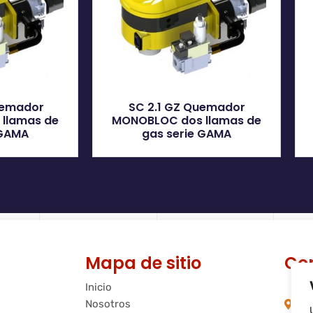
uemador
SC 2.1 GZ Quemador
llamas de
MONOBLOC dos llamas de
 GAMA
gas serie GAMA
Mapa de sitio
Co
Inicio
C/
Nosotros
08