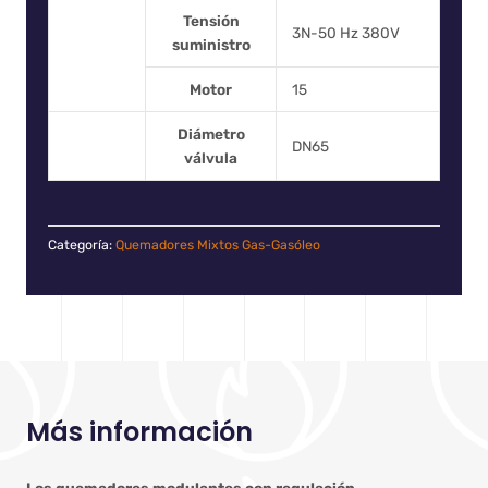
Tensión
3N-50 Hz 380V
suministro
Motor
15
Diámetro
DN65
válvula
Categoría:
Quemadores Mixtos Gas-Gasóleo
Más información
Los quemadores modulantes con regulación