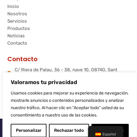
Inicio
Nosotros
Servicios
Productos
Noticias
Contacto
Contacto
C/ Riera de Palau, 36 - 38, nave 10, 08740, Sant
Andreu de la Barca, Barcelona
Valoramos tu privacidad
info@flamtec.es
+34 937 06 00 52
Usamos cookies para mejorar su experiencia de navegación,
Flamtec Combustión Ibérica, S.L.
mostrarle anuncios o contenidos personalizados y analizar
nuestro tráfico. Al hacer clic en “Aceptar todo” usted da su
consentimiento a nuestro uso de las cookies.
© 2025
Flamtec
Personalizar
Rechazar todo
Aceptar todo
Español
Sitio web realizado por
LiderLogo