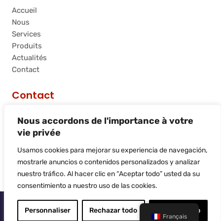
Accueil
Nous
Services
Produits
Actualités
Contact
Contact
C/ Riera de Palau, 36 - 38, nave 10, 08740, Sant
Nous accordons de l'importance à votre
Andreu de la Barca, Barcelona
vie privée
info@flamtec.es
+34 937 06 00 52
Usamos cookies para mejorar su experiencia de navegación,
Flamtec Combustión Ibérica, S.L.
mostrarle anuncios o contenidos personalizados y analizar
nuestro tráfico. Al hacer clic en “Aceptar todo” usted da su
consentimiento a nuestro uso de las cookies.
© 2025
Flamtec
Personnaliser
Rechazar todo
Aceptar todo
Français
Site réalisé par
LiderLogo