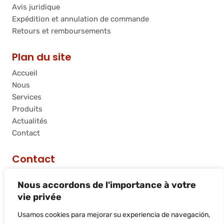
Avis juridique
Expédition et annulation de commande
Retours et remboursements
Plan du site
Accueil
Nous
Services
Produits
Actualités
Contact
Contact
C/ Riera de Palau, 36 - 38, nave 10, 08740, Sant
Nous accordons de l'importance à votre
Andreu de la Barca, Barcelona
vie privée
info@flamtec.es
+34 937 06 00 52
Usamos cookies para mejorar su experiencia de navegación,