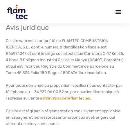
Skip
to
content
Avis juridique
Ce site web est la propriété de FLAMTEC COMBUSTSION
IBERICA, S.L., dont le numéro d'identification fiscale est
B66974247 et dont le siège social est situé Carretera C-17 Km 25,
4 Nave B Polígono Industrial Coll de la Manya (08403, Granollers)
et qui est inscrit au Registre du Commerce de Barcelone au
Tome 45.839 Folio 180 Page nº 500676 1ère inscription.
Pour toute demande ou proposition, veuillez nous contacter par
téléphone au + 34 937 06 00 52 ou par courrier électronique à
l'adresse suivante
administracion@flamtec.es
.
Ce site est régi par la réglementation exclusivement applicable
en Espagne, et les ressortissants nationaux et étrangers qui
utilisent ce site y sont soumis.