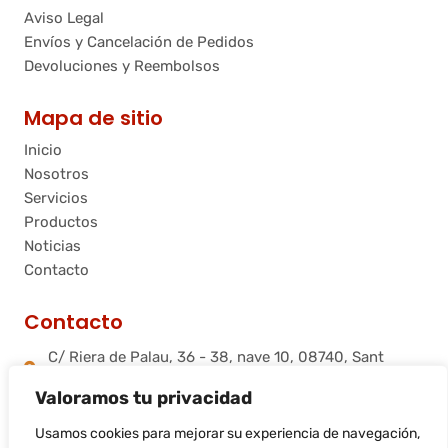
Aviso Legal
Envíos y Cancelación de Pedidos
Devoluciones y Reembolsos
Mapa de sitio
Inicio
Nosotros
Servicios
Productos
Noticias
Contacto
Contacto
C/ Riera de Palau, 36 - 38, nave 10, 08740, Sant
Andreu de la Barca, Barcelona
Valoramos tu privacidad
info@flamtec.es
+34 937 06 00 52
Usamos cookies para mejorar su experiencia de navegación,