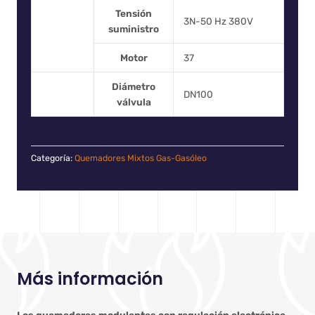
Tensión
3N-50 Hz 380V
suministro
Motor
37
Diámetro
DN100
válvula
Categoría:
Quemadores Mixtos Gas-Gasóleo
Más información
Los quemadores modulantes con regulación electrónica