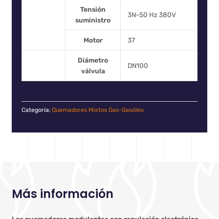
Tensión
3N-50 Hz 380V
suministro
Motor
37
Diámetro
DN100
válvula
Categoría:
Quemadores Mixtos Gas-Gasóleo
Más información
Los quemadores modulantes con regulación electrónica