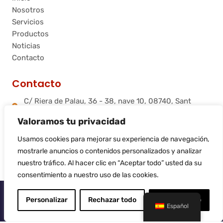
Nosotros
Servicios
Productos
Noticias
Contacto
Contacto
C/ Riera de Palau, 36 - 38, nave 10, 08740, Sant
Andreu de la Barca, Barcelona
Valoramos tu privacidad
info@flamtec.es
+34 937 06 00 52
Usamos cookies para mejorar su experiencia de navegación,
Flamtec Combustión Ibérica, S.L.
mostrarle anuncios o contenidos personalizados y analizar
nuestro tráfico. Al hacer clic en “Aceptar todo” usted da su
consentimiento a nuestro uso de las cookies.
© 2025
Flamtec
Personalizar
Rechazar todo
Aceptar todo
Español
Sitio web realizado por
LiderLogo