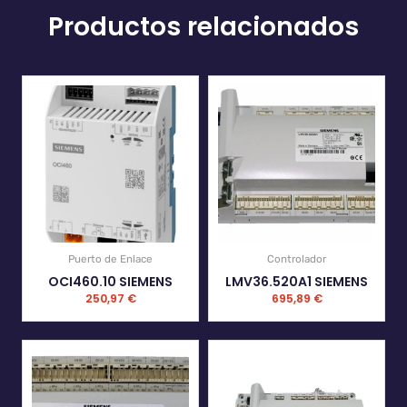
Productos relacionados
Puerto de Enlace
Controlador
OCI460.10 SIEMENS
LMV36.520A1 SIEMENS
250,97
€
695,89
€