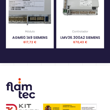
Módulo
Controlador
AGM60.1A9 SIEMENS
LMV36.300A2 SIEMENS
617,72
€
670,43
€