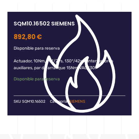
SQM10.16502 SIEMENS
892,80
€
Disponible para reserva
Actuador, 10Nm, 90°/29s, 130°/42s, 5 interruptores
auxiliares, par de arranque 15Nm, VAC230.
Disponible para reserva
SKU
SQM10.16502
Categoría:
SIEMENS