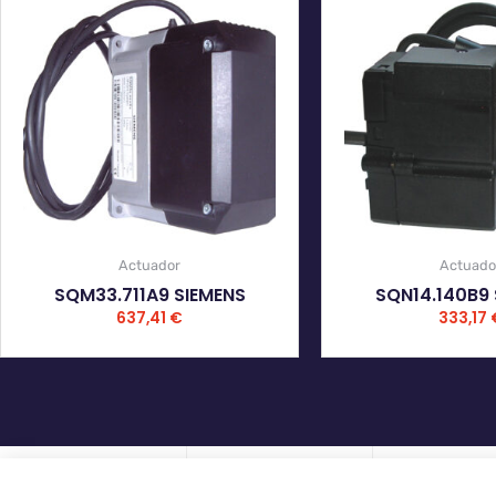
Actuador
Actuado
SQM33.711A9 SIEMENS
SQN14.140B9 
637,41
€
333,17