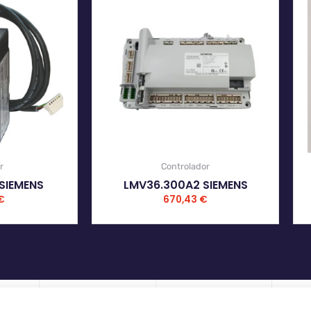
r
Controlador
SIEMENS
LMV36.300A2 SIEMENS
€
670,43
€