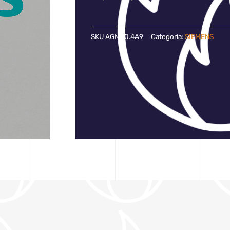
SKU
AGM60.4A9
Categoría:
SIEMENS