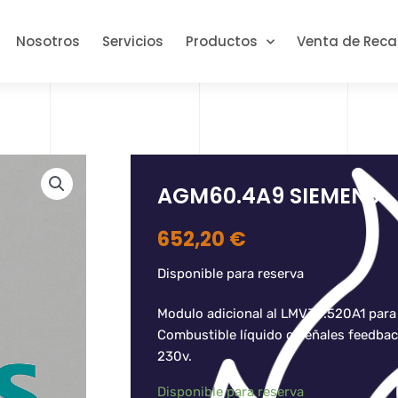
Nosotros
Servicios
Productos
Venta de Rec
AGM60.4A9 SIEMENS
652,20
€
Disponible para reserva
Modulo adicional al LMV36.520A1 para 
Combustible líquido o señales feedba
230v.
Disponible para reserva