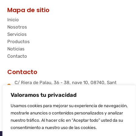
Mapa de sitio
Inicio
Nosotros
Servicios
Productos
Noticias
Contacto
Contacto
C/ Riera de Palau, 36 - 38, nave 10, 08740, Sant
Andreu de la Barca, Barcelona
Valoramos tu privacidad
info@flamtec.es
+34 937 06 00 52
Usamos cookies para mejorar su experiencia de navegación,
Flamtec Combustión Ibérica, S.L.
mostrarle anuncios o contenidos personalizados y analizar
nuestro tráfico. Al hacer clic en “Aceptar todo” usted da su
consentimiento a nuestro uso de las cookies.