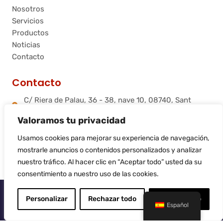
Nosotros
Servicios
Productos
Noticias
Contacto
Contacto
C/ Riera de Palau, 36 - 38, nave 10, 08740, Sant
Andreu de la Barca, Barcelona
Valoramos tu privacidad
info@flamtec.es
+34 937 06 00 52
Usamos cookies para mejorar su experiencia de navegación,
Flamtec Combustión Ibérica, S.L.
mostrarle anuncios o contenidos personalizados y analizar
nuestro tráfico. Al hacer clic en “Aceptar todo” usted da su
consentimiento a nuestro uso de las cookies.
© 2025
Flamtec
Personalizar
Rechazar todo
Aceptar todo
Español
Sitio web realizado por
LiderLogo