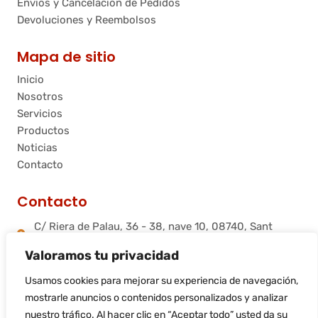
Envíos y Cancelación de Pedidos
Devoluciones y Reembolsos
Mapa de sitio
Inicio
Nosotros
Servicios
Productos
Noticias
Contacto
Contacto
C/ Riera de Palau, 36 - 38, nave 10, 08740, Sant
Andreu de la Barca, Barcelona
Valoramos tu privacidad
info@flamtec.es
+34 937 06 00 52
Usamos cookies para mejorar su experiencia de navegación,
Flamtec Combustión Ibérica, S.L.
mostrarle anuncios o contenidos personalizados y analizar
nuestro tráfico. Al hacer clic en “Aceptar todo” usted da su