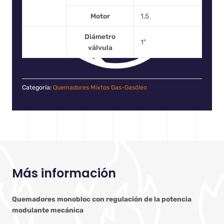
Motor
1,5
Diámetro
1″
válvula
Categoría:
Quemadores Mixtos Gas-Gasóleo
Más información
Quemadores monobloc con regulación de la potencia
modulante mecánica