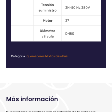
Tensión
3N-50 Hz 380V
suministro
Motor
37
Diámetro
DN80
válvula
Categoría:
Quemadores Mixtos Gas-Fuel
Más información
Quemadores monobloc con regulación de la potencia