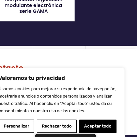
modulante electrónica
serie GAMA
ntacto
Valoramos tu privacidad
 Riera de Palau, 36 - 38, nave 10,
740, Sant Andreu de la Barca,
Usamos cookies para mejorar su experiencia de navegación,
rcelona
mostrarle anuncios o contenidos personalizados y analizar
fo@flamtec.es
nuestro tráfico. Al hacer clic en “Aceptar todo” usted da su
4 937 06 00 52
consentimiento a nuestro uso de las cookies.
amtec Combustión Ibérica, S.L.
Personalizar
Rechazar todo
Aceptar todo