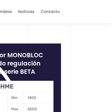
ambios
Noticias
Contacto
dor MONOBLOC
do regulación
 serie BETA
 GHME
Min
1400
Max
6500