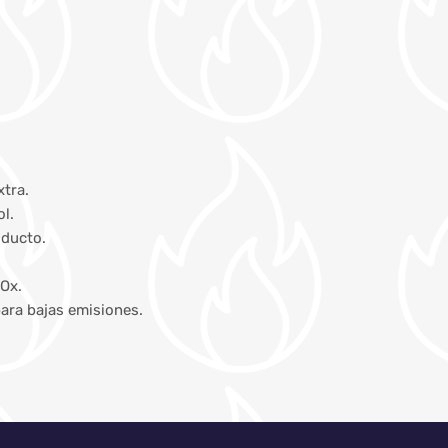
xtra.
l.
oducto.
NOx.
ara bajas emisiones.