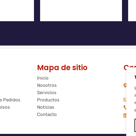
Mapa de sitio
Co
Inicio
C/
Nosotros
08
Ba
Servicios
in
de Pedidos
Productos
olsos
Noticias
+3
Contacto
Fl