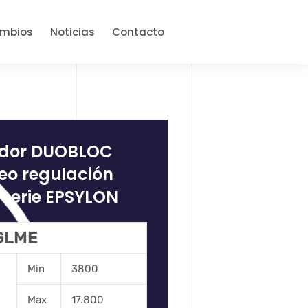
ambios
Noticias
Contacto
ador DUOBLOC
eo regulación
serie EPSYLON
 GLME
Min
3800
Max
17.800