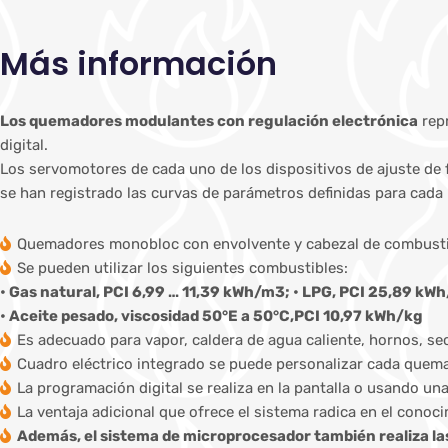
Más información
Los quemadores modulantes con regulación electrónica
repr
digital.
Los servomotores de cada uno de los dispositivos de ajuste de 
se han registrado las curvas de parámetros definidas para cada
Quemadores monobloc con envolvente y cabezal de combustió
Se pueden utilizar los siguientes combustibles:
• Gas natural, PCI 6,99 … 11,39 kWh/m3; • LPG, PCI 25,89 kWh
• Aceite pesado, viscosidad 50°E a 50°C,PCI 10,97 kWh/kg
Es adecuado para vapor, caldera de agua caliente, hornos, se
Cuadro eléctrico integrado se puede personalizar cada quemad
La programación digital se realiza en la pantalla o usando un
La ventaja adicional que ofrece el sistema radica en el cono
Además, el sistema de microprocesador también realiza la