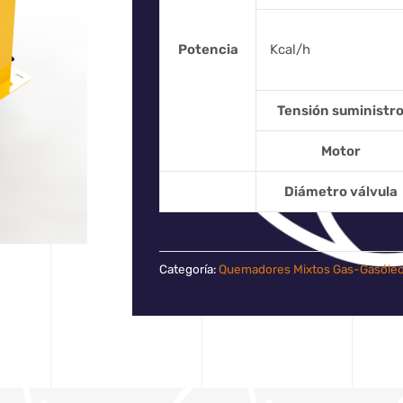
Potencia
Kcal/h
Tensión suministr
Motor
Diámetro válvula
Categoría:
Quemadores Mixtos Gas-Gasóle