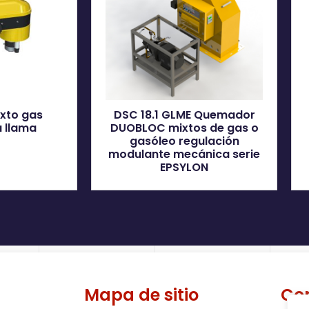
ixto gas
DSC 18.1 GLME Quemador
 llama
DUOBLOC mixtos de gas o
gasóleo regulación
modulante mecánica serie
EPSYLON
Mapa de sitio
Co