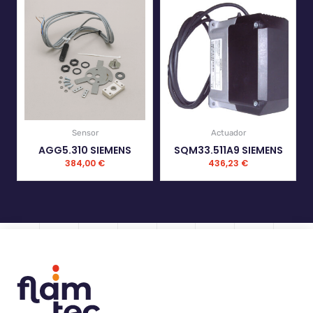
Sensor
Actuador
AGG5.310 SIEMENS
SQM33.511A9 SIEMENS
384,00
€
436,23
€