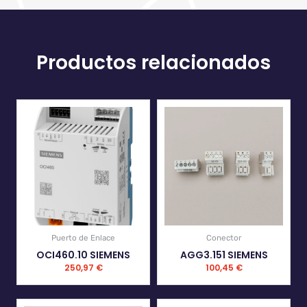
Productos relacionados
Puerto de Enlace
Conector
OCI460.10 SIEMENS
AGG3.151 SIEMENS
250,97
€
100,45
€