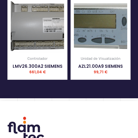
Controlador
Unidad de Visualización
LMV26.300A2 SIEMENS
AZL21.00A9 SIEMENS
661,04
€
99,71
€