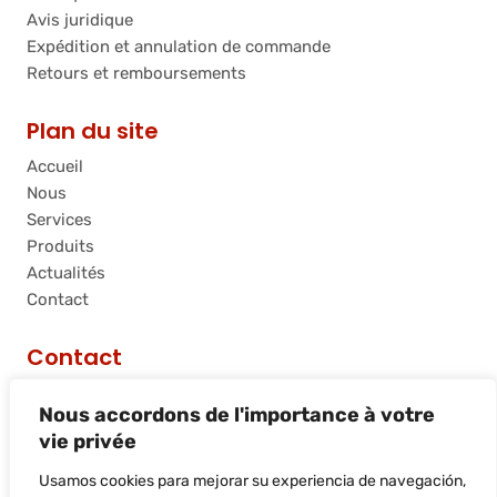
Avis juridique
Expédition et annulation de commande
Retours et remboursements
Plan du site
Accueil
Nous
Services
Produits
Actualités
Contact
Contact
C/ Riera de Palau, 36 - 38, nave 10, 08740, Sant
Nous accordons de l'importance à votre
Andreu de la Barca, Barcelona
vie privée
info@flamtec.es
+34 937 06 00 52
Usamos cookies para mejorar su experiencia de navegación,