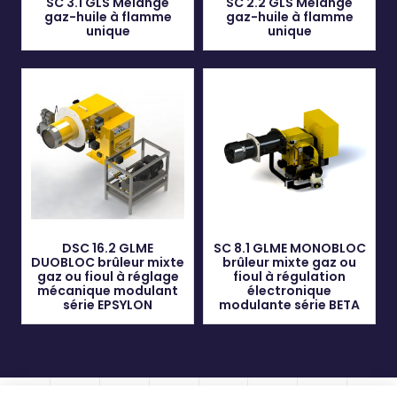
SC 3.1 GLS Mélange
SC 2.2 GLS Mélange
gaz-huile à flamme
gaz-huile à flamme
unique
unique
DSC 16.2 GLME
SC 8.1 GLME MONOBLOC
DUOBLOC brûleur mixte
brûleur mixte gaz ou
gaz ou fioul à réglage
fioul à régulation
mécanique modulant
électronique
série EPSYLON
modulante série BETA