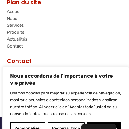
Plan du site
Accueil
Nous
Services
Produits
Actualités
Contact
Contact
C/ Riera de Palau, 36 - 38, nave 10, 08740, Sant
Nous accordons de l'importance à votre
Andreu de la Barca, Barcelona
vie privée
info@flamtec.es
+34 937 06 00 52
Usamos cookies para mejorar su experiencia de navegación,
Flamtec Combustión Ibérica, S.L.
mostrarle anuncios o contenidos personalizados y analizar
nuestro tráfico. Al hacer clic en “Aceptar todo” usted da su
consentimiento a nuestro uso de las cookies.
© 2025
Flamtec
Personnaliser
Rechazar todo
Aceptar todo