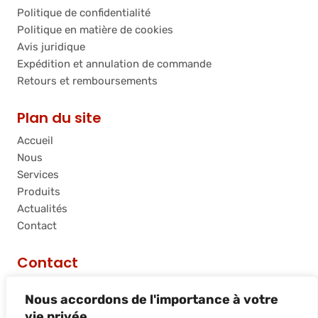
Politique de confidentialité
Politique en matière de cookies
Avis juridique
Expédition et annulation de commande
Retours et remboursements
Plan du site
Accueil
Nous
Services
Produits
Actualités
Contact
Contact
C/ Riera de Palau, 36 - 38, nave 10, 08740, Sant
Nous accordons de l'importance à votre
Andreu de la Barca, Barcelona
vie privée