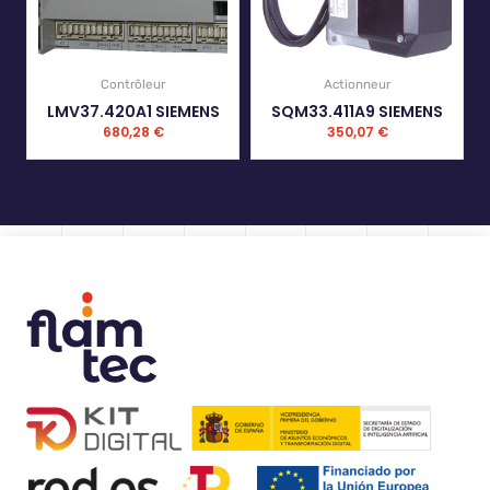
Contrôleur
Actionneur
LMV37.420A1 SIEMENS
SQM33.411A9 SIEMENS
680,28
€
350,07
€