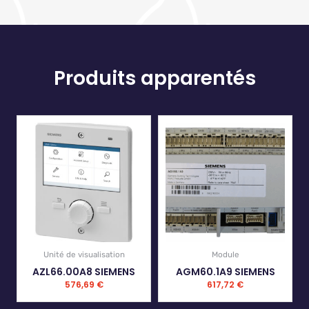
Produits apparentés
Unité de visualisation
Module
AZL66.00A8 SIEMENS
AGM60.1A9 SIEMENS
576,69
€
617,72
€