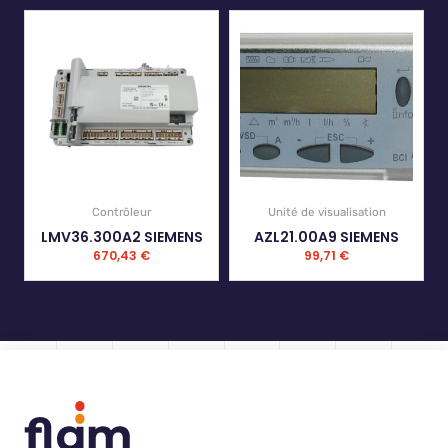
Contrôleur
Unité de visualisation
LMV36.300A2 SIEMENS
AZL21.00A9 SIEMENS
670,43
€
99,71
€