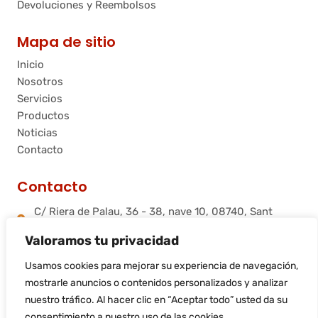
Devoluciones y Reembolsos
Mapa de sitio
Inicio
Nosotros
Servicios
Productos
Noticias
Contacto
Contacto
C/ Riera de Palau, 36 - 38, nave 10, 08740, Sant
Andreu de la Barca, Barcelona
Valoramos tu privacidad
info@flamtec.es
+34 937 06 00 52
Usamos cookies para mejorar su experiencia de navegación,
Flamtec Combustión Ibérica, S.L.
mostrarle anuncios o contenidos personalizados y analizar
nuestro tráfico. Al hacer clic en “Aceptar todo” usted da su
consentimiento a nuestro uso de las cookies.