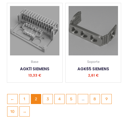
Base
Soporte
AGK11 SIEMENS
AGK65 SIEMENS
13,33
€
2,61
€
←
1
2
3
4
5
...
8
9
10
→