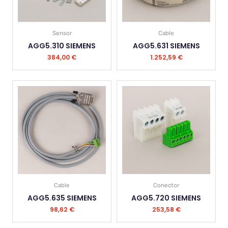
Sensor
Cable
AGG5.310 SIEMENS
AGG5.631 SIEMENS
384,00
€
1.252,59
€
Cable
Conector
AGG5.635 SIEMENS
AGG5.720 SIEMENS
98,62
€
253,58
€