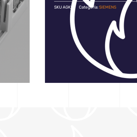
SKU
AGK11
Categoría:
SIEMENS