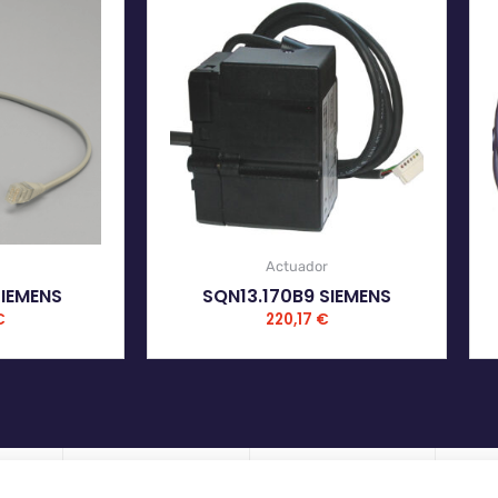
Actuador
SIEMENS
SQN13.170B9 SIEMENS
€
220,17
€