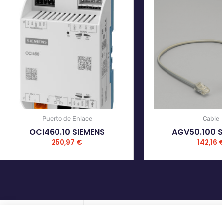
Puerto de Enlace
Cable
OCI460.10 SIEMENS
AGV50.100 
250,97
€
142,16