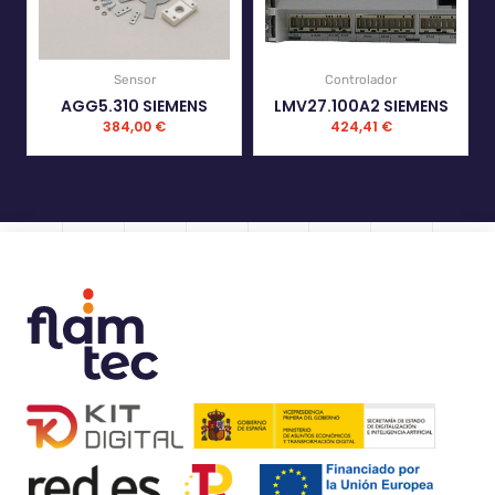
Sensor
Controlador
AGG5.310 SIEMENS
LMV27.100A2 SIEMENS
384,00
€
424,41
€