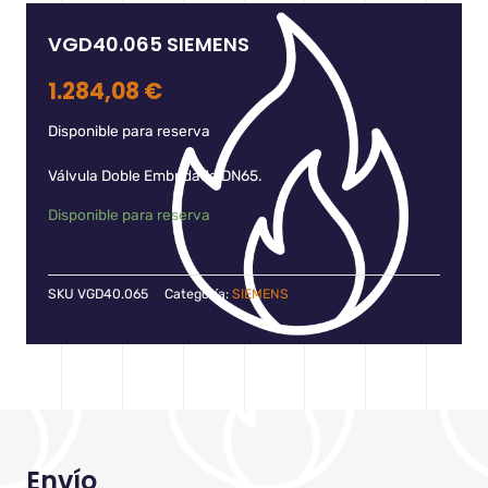
VGD40.065 SIEMENS
1.284,08
€
Disponible para reserva
Válvula Doble Embridada DN65.
Disponible para reserva
SKU
VGD40.065
Categoría:
SIEMENS
Envío