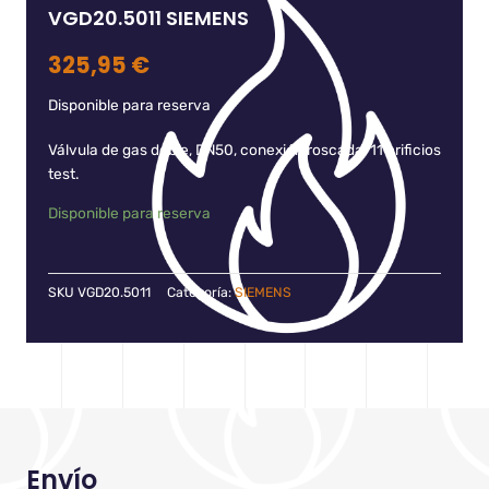
VGD20.5011 SIEMENS
325,95
€
Disponible para reserva
Válvula de gas doble, DN50, conexión roscada, 11 orificios
test.
Disponible para reserva
SKU
VGD20.5011
Categoría:
SIEMENS
Envío