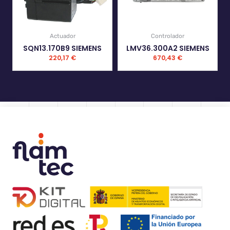
Actuador
Controlador
SQN13.170B9 SIEMENS
LMV36.300A2 SIEMENS
220,17
€
670,43
€