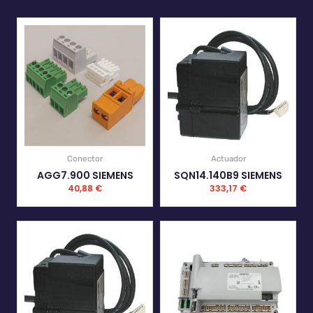
Conector
Actuador
AGG7.900 SIEMENS
SQN14.140B9 SIEMENS
40,88
€
333,17
€