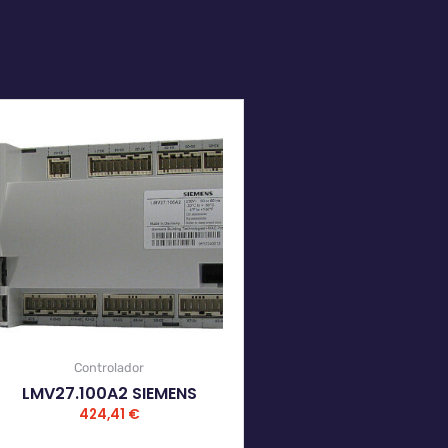
Controlador
LMV27.100A2 SIEMENS
424,41
€