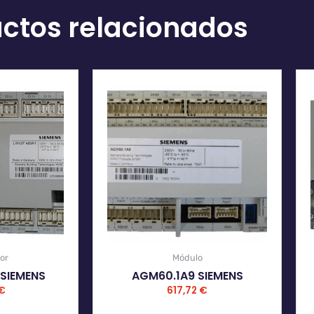
ctos relacionados
or
Módulo
 SIEMENS
AGM60.1A9 SIEMENS
€
617,72
€