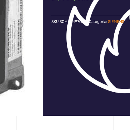
SKU
SQM47.497C8
Categoría:
SIEMENS