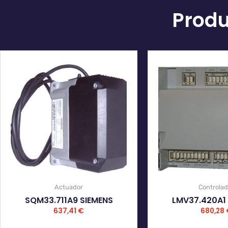
Produ
Actuador
Controlad
SQM33.711A9 SIEMENS
LMV37.420A1
637,41
€
680,28