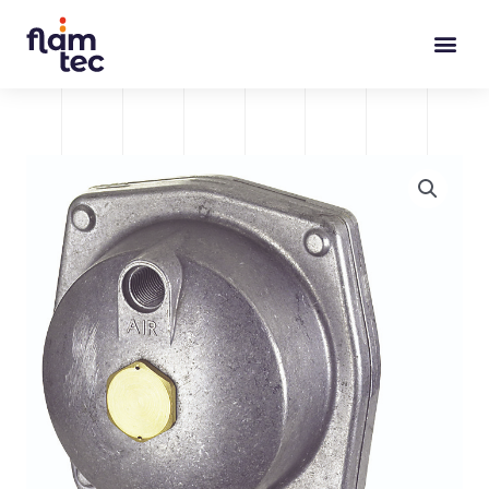
Ir
al
contenido