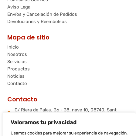
Aviso Legal
Envíos y Cancelación de Pedidos
Devoluciones y Reembolsos
Mapa de sitio
Inicio
Nosotros
Servicios
Productos
Noticias
Contacto
Contacto
C/ Riera de Palau, 36 - 38, nave 10, 08740, Sant
Andreu de la Barca, Barcelona
Valoramos tu privacidad
info@flamtec.es
+34 937 06 00 52
Usamos cookies para mejorar su experiencia de navegación,