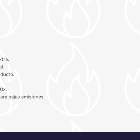
xtra.
l.
oducto.
NOx.
ara bajas emisiones.