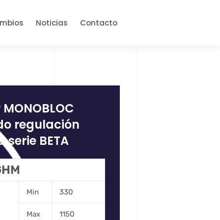
ambios
Noticias
Contacto
or MONOBLOC
do regulación
 serie BETA
 GHM
Min
330
Max
1150