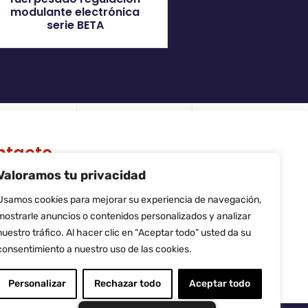
modulante electrónica
serie BETA
ntacto
Valoramos tu privacidad
 Riera de Palau, 36 - 38, nave 10,
740, Sant Andreu de la Barca,
Usamos cookies para mejorar su experiencia de navegación,
rcelona
mostrarle anuncios o contenidos personalizados y analizar
fo@flamtec.es
nuestro tráfico. Al hacer clic en “Aceptar todo” usted da su
4 937 06 00 52
consentimiento a nuestro uso de las cookies.
amtec Combustión Ibérica, S.L.
Personalizar
Rechazar todo
Aceptar todo