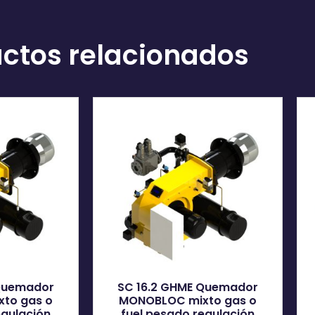
ctos relacionados
 Quemador
SC 16.2 GHME Quemador
to gas o
MONOBLOC mixto gas o
egulación
fuel pesado regulación