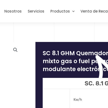
Nosotros
Servicios
Productos
Venta de Rec
SC 8.1 GHM Quemad
mixto gas o fuel pesa
modulante electrónica
SC. 8.1
Kw/h