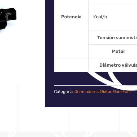
Potencia
Kcal/h
Tensión suminist
Motor
Diámetro válvul
Categoría:
Quemadores Mixtos Gas-Fuel