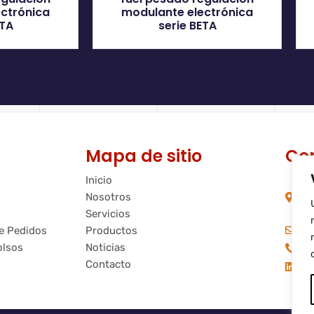
ctrónica
modulante electrónica
ETA
serie BETA
Mapa de sitio
Co
Inicio
C/
Nosotros
08
Ba
Servicios
in
de Pedidos
Productos
olsos
Noticias
+3
Contacto
Fl