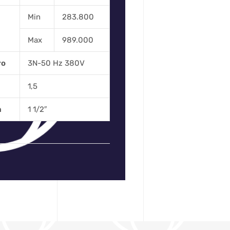
Min
283.800
Max
989.000
ro
3N-50 Hz 380V
1,5
a
1 1/2″