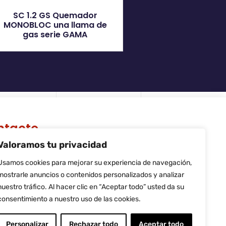
SC 1.2 GS Quemador
MONOBLOC una llama de
gas serie GAMA
ntacto
Valoramos tu privacidad
 Riera de Palau, 36 - 38, nave 10,
740, Sant Andreu de la Barca,
Usamos cookies para mejorar su experiencia de navegación,
rcelona
mostrarle anuncios o contenidos personalizados y analizar
fo@flamtec.es
nuestro tráfico. Al hacer clic en “Aceptar todo” usted da su
4 937 06 00 52
consentimiento a nuestro uso de las cookies.
amtec Combustión Ibérica, S.L.
Personalizar
Rechazar todo
Aceptar todo