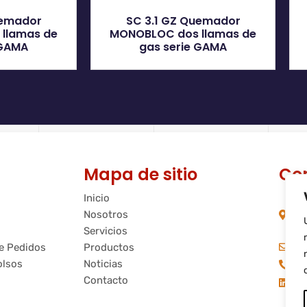
uemador
SC 3.1 GZ Quemador
llamas de
MONOBLOC dos llamas de
 GAMA
gas serie GAMA
Mapa de sitio
Co
Inicio
C/
Nosotros
08
Ba
Servicios
in
de Pedidos
Productos
olsos
Noticias
+3
Contacto
Fl