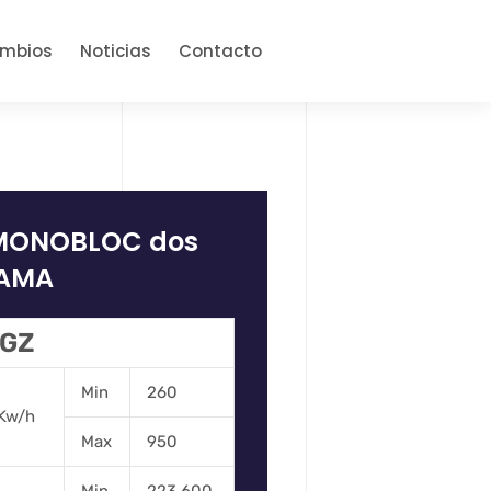
ambios
Noticias
Contacto
 MONOBLOC dos
GAMA
 GZ
Min
260
Kw/h
Max
950