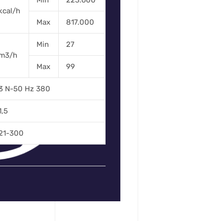
Min
223.600
kcal/h
Max
817.000
Min
27
m3/h
Max
99
3 N-50 Hz 380
1,5
21-300