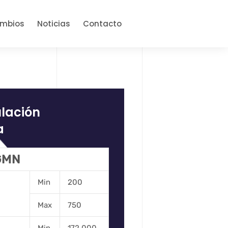
ambios
Noticias
Contacto
ulación
a
 GMN
Min
200
Max
750