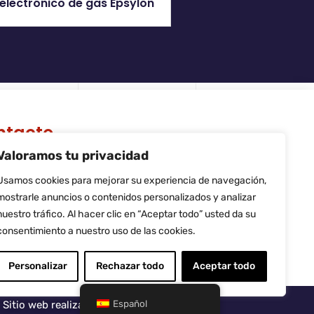
electrónico de gas Epsylon
ntacto
Valoramos tu privacidad
 Riera de Palau, 36 - 38, nave 10,
740, Sant Andreu de la Barca,
Usamos cookies para mejorar su experiencia de navegación,
rcelona
mostrarle anuncios o contenidos personalizados y analizar
fo@flamtec.es
nuestro tráfico. Al hacer clic en “Aceptar todo” usted da su
4 937 06 00 52
consentimiento a nuestro uso de las cookies.
amtec Combustión Ibérica, S.L.
Personalizar
Rechazar todo
Aceptar todo
Español
Sitio web realizado por
LiderLogo