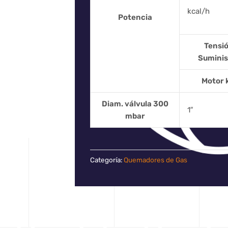
kcal/h
Potencia
Tensi
Suminis
Motor 
Diam. válvula 300
1″
mbar
Categoría:
Quemadores de Gas