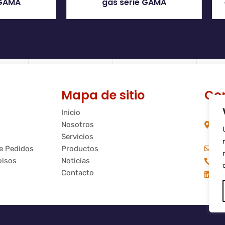
 GAMA
gas serie GAMA
Mapa de sitio
Co
Inicio
C/
Nosotros
08
Ba
Servicios
in
de Pedidos
Productos
olsos
Noticias
+3
Contacto
Fl