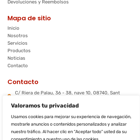
Devoluciones y Reembolsos
Mapa de sitio
Inicio
Nosotros
Servicios
Productos
Noticias
Contacto
Contacto
C/ Riera de Palau, 36 - 38, nave 10, 08740, Sant
Andreu de la Barca, Barcelona
Valoramos tu privacidad
info@flamtec.es
+34 937 06 00 52
Usamos cookies para mejorar su experiencia de navegación,
Flamtec Combustión Ibérica, S.L.
mostrarle anuncios o contenidos personalizados y analizar
nuestro tráfico. Al hacer clic en “Aceptar todo” usted da su
consentimiento a nuestro uso de las cookies.