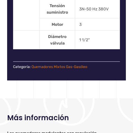
Tensión
3N-50 Hz 380V
suministro
Motor
3
Diámetro
1 1/2″
válvula
Categoría:
Quemadores Mixtos Gas-Gasóleo
Más información
Los quemadores modulantes con regulación