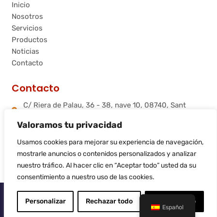
Inicio
Nosotros
Servicios
Productos
Noticias
Contacto
Contacto
C/ Riera de Palau, 36 - 38, nave 10, 08740, Sant
Andreu de la Barca, Barcelona
Valoramos tu privacidad
info@flamtec.es
+34 937 06 00 52
Usamos cookies para mejorar su experiencia de navegación,
Flamtec Combustión Ibérica, S.L.
mostrarle anuncios o contenidos personalizados y analizar
nuestro tráfico. Al hacer clic en “Aceptar todo” usted da su
consentimiento a nuestro uso de las cookies.
© 2025
Flamtec
Personalizar
Rechazar todo
Aceptar todo
Español
Sitio web realizado por
LiderLogo