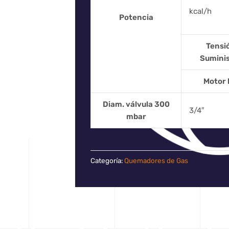
kcal/h
Potencia
Tensi
Sumini
Motor
Diam. válvula 300
3/4″
mbar
Categoría:
Quemadores de Gas