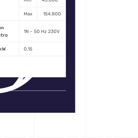
Min
43.000
Max
154.800
ón
1N – 50 Hz 230V
stro
 kW
0,15