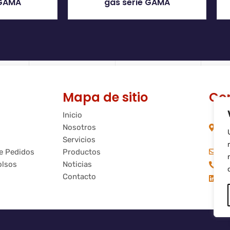
 GAMA
gas serie GAMA
Mapa de sitio
Co
Inicio
C/
Nosotros
08
Ba
Servicios
in
de Pedidos
Productos
olsos
Noticias
+3
Contacto
Fl