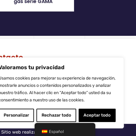
gas serie GAMA
ntacto
Valoramos tu privacidad
 Riera de Palau, 36 - 38, nave 10,
740, Sant Andreu de la Barca,
Usamos cookies para mejorar su experiencia de navegación,
rcelona
mostrarle anuncios o contenidos personalizados y analizar
fo@flamtec.es
nuestro tráfico. Al hacer clic en “Aceptar todo” usted da su
4 937 06 00 52
consentimiento a nuestro uso de las cookies.
amtec Combustión Ibérica, S.L.
Personalizar
Rechazar todo
Aceptar todo
Español
Sitio web realizado por
LiderLogo