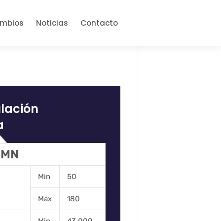
ambios
Noticias
Contacto
ulación
a
 GMN
Min
50
Max
180