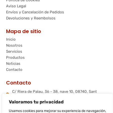
Política de Cookies
Aviso Legal
Envíos y Cancelación de Pedidos
Devoluciones y Reembolsos
Mapa de sitio
Inicio
Nosotros
Servicios
Productos
Noticias
Contacto
Contacto
C/ Riera de Palau, 36 - 38, nave 10, 08740, Sant
Andreu de la Barca, Barcelona
Valoramos tu privacidad
info@flamtec.es
+34 937 06 00 52
Usamos cookies para mejorar su experiencia de navegación,