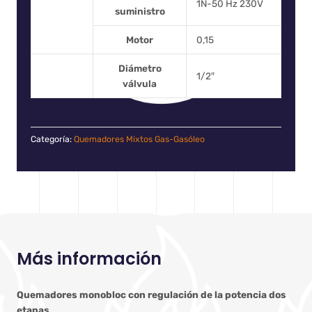
1N-50 Hz 230V
suministro
Motor
0,15
Diámetro
1/2″
válvula
Categoría:
Quemadores Mixtos Gas-Gasóleo
Más información
Quemadores monobloc con regulación de la potencia dos
etapas