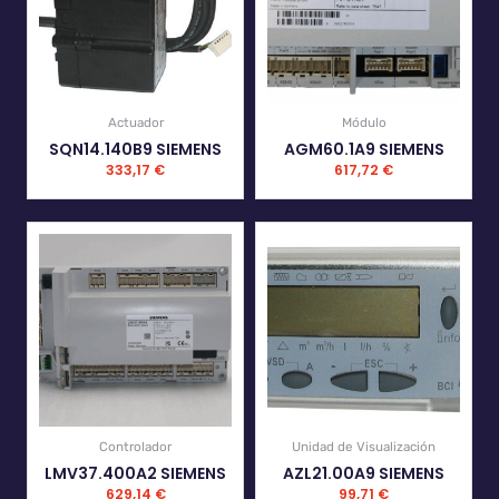
Actuador
Módulo
SQN14.140B9 SIEMENS
AGM60.1A9 SIEMENS
333,17
€
617,72
€
Controlador
Unidad de Visualización
LMV37.400A2 SIEMENS
AZL21.00A9 SIEMENS
629,14
€
99,71
€