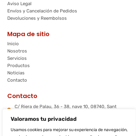
Aviso Legal
Envíos y Cancelación de Pedidos
Devoluciones y Reembolsos
Mapa de sitio
Inicio
Nosotros
Servicios
Productos
Noticias
Contacto
Contacto
C/ Riera de Palau, 36 - 38, nave 10, 08740, Sant
Andreu de la Barca, Barcelona
Valoramos tu privacidad
info@flamtec.es
+34 937 06 00 52
Usamos cookies para mejorar su experiencia de navegación,