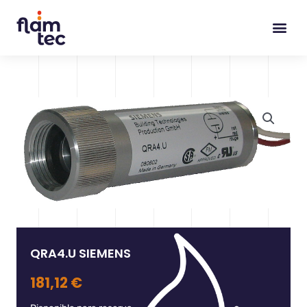
Ir
al
contenido
QRA4.U SIEMENS
181,12
€