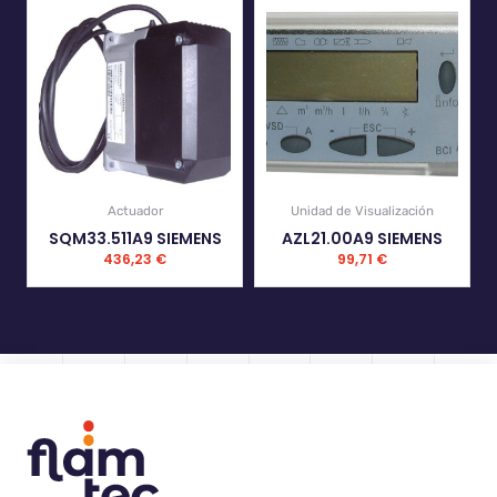
Actuador
Unidad de Visualización
SQM33.511A9 SIEMENS
AZL21.00A9 SIEMENS
436,23
€
99,71
€