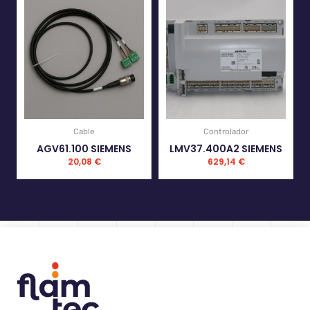
Cable
Controlador
AGV61.100 SIEMENS
LMV37.400A2 SIEMENS
20,08
€
629,14
€