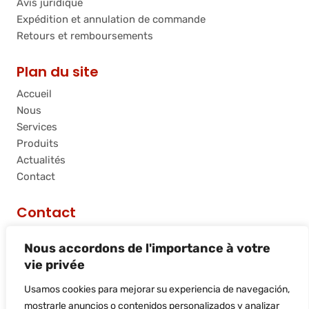
Avis juridique
Expédition et annulation de commande
Retours et remboursements
Plan du site
Accueil
Nous
Services
Produits
Actualités
Contact
Contact
C/ Riera de Palau, 36 - 38, nave 10, 08740, Sant
Nous accordons de l'importance à votre
Andreu de la Barca, Barcelona
vie privée
info@flamtec.es
+34 937 06 00 52
Usamos cookies para mejorar su experiencia de navegación,
Flamtec Combustión Ibérica, S.L.
mostrarle anuncios o contenidos personalizados y analizar