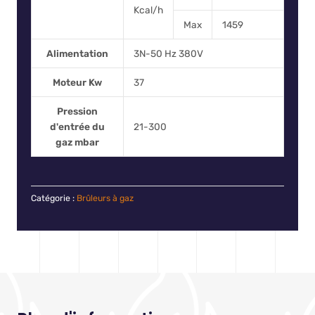
Kcal/h
Max
1459
Alimentation
3N-50 Hz 380V
Moteur Kw
37
Pression
d'entrée du
21-300
gaz mbar
Catégorie :
Brûleurs à gaz