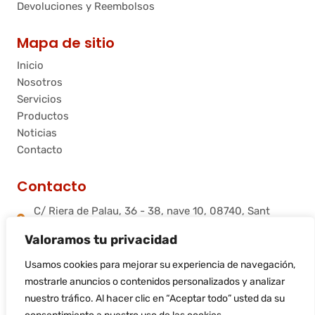
Devoluciones y Reembolsos
Mapa de sitio
Inicio
Nosotros
Servicios
Productos
Noticias
Contacto
Contacto
C/ Riera de Palau, 36 - 38, nave 10, 08740, Sant
Andreu de la Barca, Barcelona
Valoramos tu privacidad
info@flamtec.es
+34 937 06 00 52
Usamos cookies para mejorar su experiencia de navegación,
Flamtec Combustión Ibérica, S.L.
mostrarle anuncios o contenidos personalizados y analizar
nuestro tráfico. Al hacer clic en “Aceptar todo” usted da su