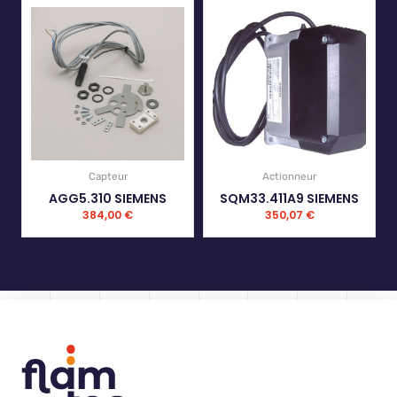
Capteur
Actionneur
AGG5.310 SIEMENS
SQM33.411A9 SIEMENS
384,00
€
350,07
€