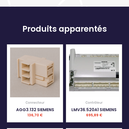
Produits apparentés
Connecteur
Contrôleur
AGG3.132 SIEMENS
LMV36.520A1 SIEMENS
136,70
€
695,89
€