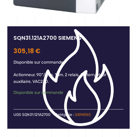
SQN31.121A2700 SIEMENS
305,18
€
Disponible sur commande
Actionneur, 90°/4,5s, 1Nm, 2 relais, 1 interrupteur
auxiliaire, VAC230.
Disponible sur commande
UGS
SQN31.121A2700
Catégorie :
SIEMENS