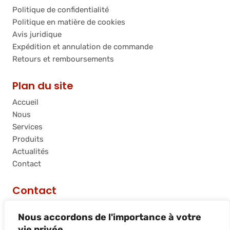
Politique de confidentialité
Politique en matière de cookies
Avis juridique
Expédition et annulation de commande
Retours et remboursements
Plan du site
Accueil
Nous
Services
Produits
Actualités
Contact
Contact
C/ Riera de Palau, 36 - 38, nave 10, 08740, Sant
Nous accordons de l'importance à votre
Andreu de la Barca, Barcelona
vie privée