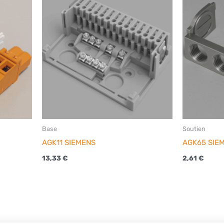
Base
Soutien
AGK11 SIEMENS
AGK65 SIE
13,33
€
2,61
€