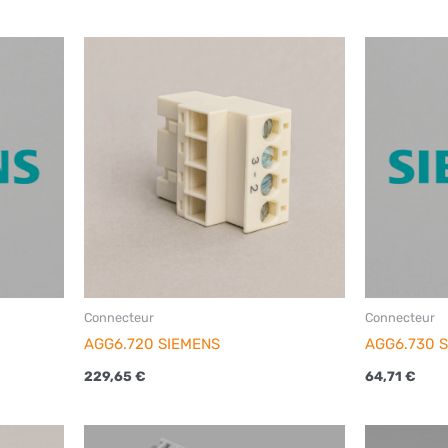
Connecteur
Connecteur
AGG6.720 SIEMENS
AGG6.730 
229,65
€
64,71
€