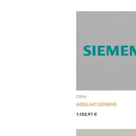
Câble
AGG6.641 SIEMENS
1.132,97
€