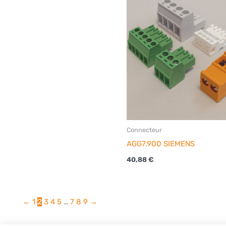
Connecteur
AGG7.900 SIEMENS
40,88
€
←
1
2
3
4
5
…
7
8
9
→