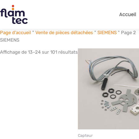
Skip
to
Accueil
content
Page d'accueil
"
Vente de pièces détachées
"
SIEMENS
"
Page 2
SIEMENS
Affichage de 13–24 sur 101 résultats
Capteur