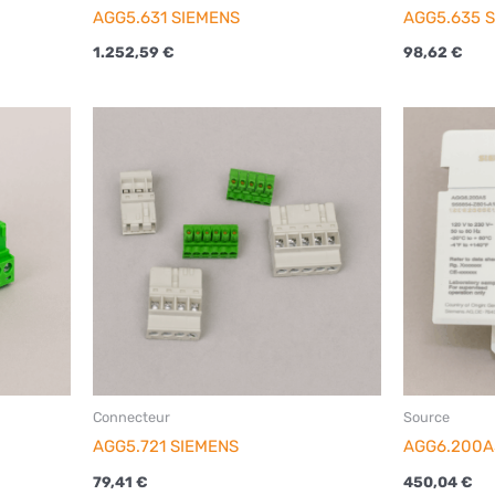
AGG5.631 SIEMENS
AGG5.635 
1.252,59
€
98,62
€
Connecteur
Source
AGG5.721 SIEMENS
AGG6.200A
79,41
€
450,04
€